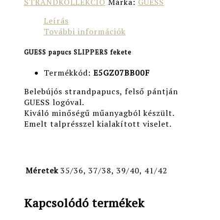
STRANDKOLLEKCIÓ
Márka:
GUESS
Leírás
További információk
GUESS papucs SLIPPERS fekete
Termékkód:
E5GZ07BB00F
Belebújós strandpapucs, felső pántján
GUESS logóval.
Kiváló minőségű műanyagból készült.
Emelt talprésszel kialakított viselet.
Méretek
35/36, 37/38, 39/40, 41/42
Kapcsolódó termékek