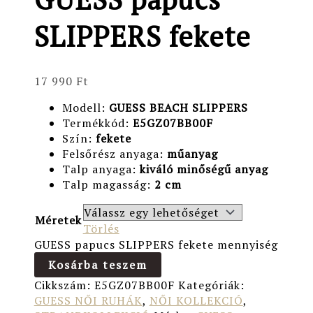
SLIPPERS fekete
17 990
Ft
Modell:
GUESS BEACH SLIPPERS
Termékkód:
E5GZ07BB00F
Szín:
fekete
Felsőrész anyaga:
műanyag
Talp anyaga:
kiváló minőségű anyag
Talp magasság:
2
cm
Méretek
Törlés
GUESS papucs SLIPPERS fekete mennyiség
Kosárba teszem
Cikkszám:
E5GZ07BB00F
Kategóriák:
GUESS NŐI RUHÁK
,
NŐI KOLLEKCIÓ
,