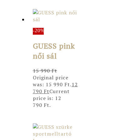
-20%
GUESS pink
női sál
15 990
Ft
Original price
was: 15 990 Ft.
12
790
Ft
Current
price is: 12
790 Ft.