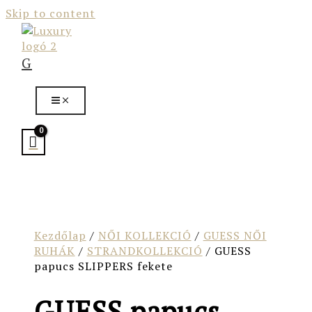
Skip to content
G
Kezdőlap
/
NŐI KOLLEKCIÓ
/
GUESS NŐI
RUHÁK
/
STRANDKOLLEKCIÓ
/ GUESS
papucs SLIPPERS fekete
GUESS papucs