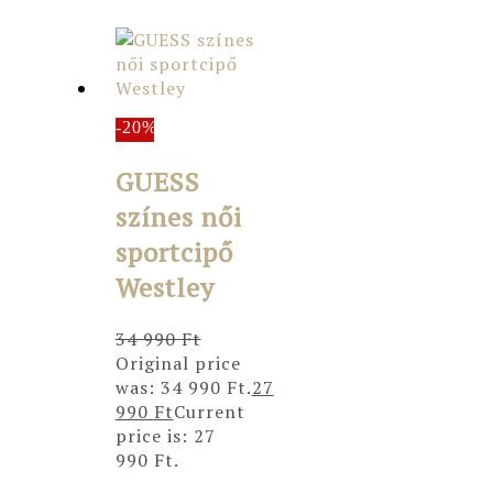
-20%
GUESS
színes női
sportcipő
Westley
34 990
Ft
Original price
was: 34 990 Ft.
27
990
Ft
Current
price is: 27
990 Ft.