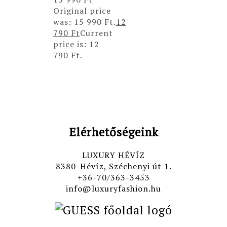
Original price
was: 15 990 Ft.
12
790
Ft
Current
price is: 12
790 Ft.
Elérhetőségeink
LUXURY HÉVÍZ
8380-Hévíz, Széchenyi út 1.
+36-70/363-3453
info@luxuryfashion.hu