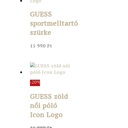
GUESS
sportmelltartó
szürke
15 990
Ft
-20%
GUESS zöld
női póló
Icon Logo
15 990
Ft